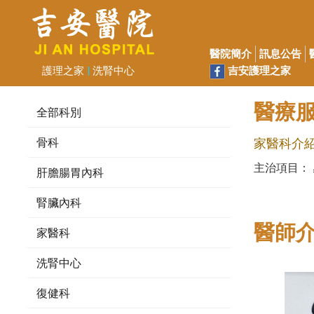
醫院簡介
訊息公告
吉安護理之家
護理之家
|
洗腎中心
醫療服
全部科別
骨科
家醫科介
主治項目：
肝膽腸胃內科
腎臟內科
醫師
家醫科
洗腎中心
復健科