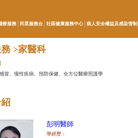
醫療服務
民眾服務台
社區健康服務中心
病人安全權益及感染管制
務 >家醫科
紹
 感冒、慢性疾病、預防保健、全方位醫療照護學
介紹
彭明醫師
學經歷：