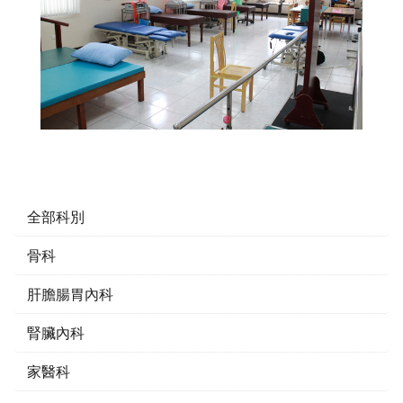
全部科別
骨科
肝膽腸胃內科
腎臟內科
家醫科