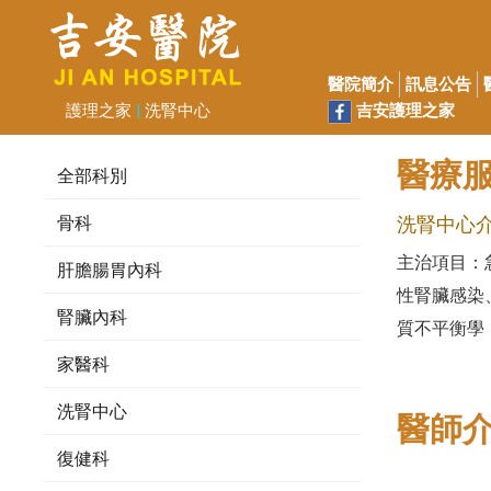
醫院簡介
訊息公告
吉安護理之家
護理之家
|
洗腎中心
醫療服
全部科別
骨科
洗腎中心
主治項目：
肝膽腸胃內科
性腎臟感染
腎臟內科
質不平衡學
家醫科
洗腎中心
醫師
復健科