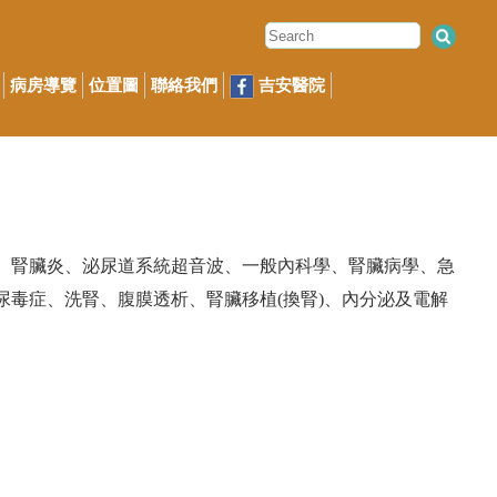
病房導覽
位置圖
聯絡我們
吉安醫院
、腎臟炎、泌尿道系統超音波、一般內科學、腎臟病學、急
毒症、洗腎、腹膜透析、腎臟移植(換腎)、內分泌及電解